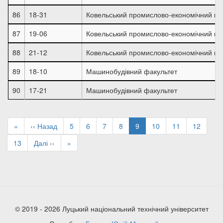
86
18-31
Ковельський промислово-економічний ко
87
19-06
Ковельський промислово-економічний ко
88
21-12
Ковельський промислово-економічний ко
89
18-10
Машинобудівний факультет
90
17-21
Машинобудівний факультет
Розбивка
на
Перша
«
Попередня
‹‹ Назад
Page
5
Page
6
Page
7
Page
8
Поточна
9
Page
10
Page
11
Page
12
сторінки
сторінка
сторінка
сторінка
Page
13
Наступна
Далі ››
Остання
»
сторінка
сторінка
© 2019 - 2026 Луцький національний технічний університет