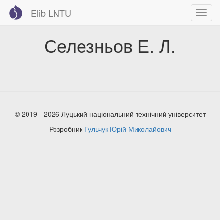
Перейти
Elib LNTU
Toggl
до
naviga
основного
вмісту
Селезньов Е. Л.
© 2019 - 2026 Луцький національний технічний університет
Розробник
Гульчук Юрій Миколайович