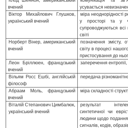
Клод
Шеннон
, американський
комунікація та зв’
вчений
усувається невизначен
Віктор Михайлович Глушков,
міра неоднорідності ро
український вчений
у просторі та у ч
супроводжуються всі 
світі
Норберт Вінер, американський
позначення змісту, 
вчений
світу в процесі нашог
пристосування до ньог
Леон
Бріллюен
, французький
заперечення ентропії,
вчений
Вільям Росс
Ешбі
, англійській
передача різноманітно
філософ
Абраам
Моль, французький
міра складності струк
вчений
Віталій Степанович Цимбалюк,
результат інтелек
український вчений
синтетичної чи
евріс
людини щодо подання 
сигналів, кодів, образ