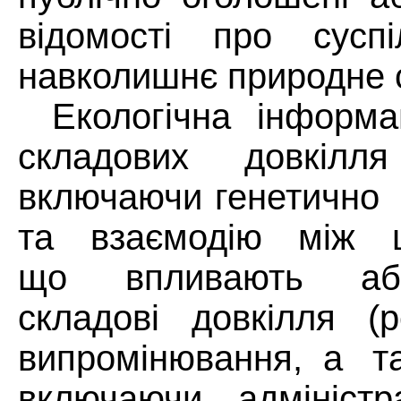
відомості
про
суспі
навколишнє природне 
Екологічна
інформа
складових
довкілля
включаючи генетично
та
взаємодію
між
що
впливають
аб
складові
довкілля
(
випромінювання,
а
т
включаючи адміністра