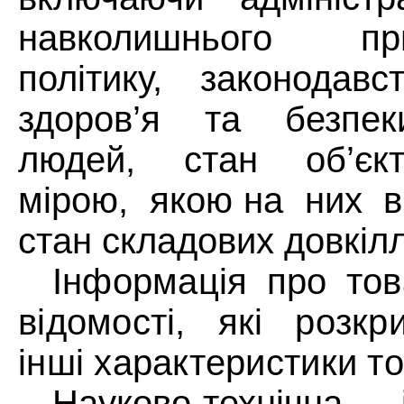
навколишнього
пр
політику,
законодавст
здоров’я
та
безпек
людей,
стан
об’єк
мірою,
якою на
них
в
стан складових довкілля
Інформація про тов
відомості,
які
розкр
інші характеристики то
Науково-технічна