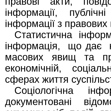
правові акти, повід
інформації, публічн
інформації з правових 
Статистична інфор
інформація,
що дає
масових
явищ
та
п
економічній, соціаль
сферах життя суспільс
Соціологічна інф
документовані відо