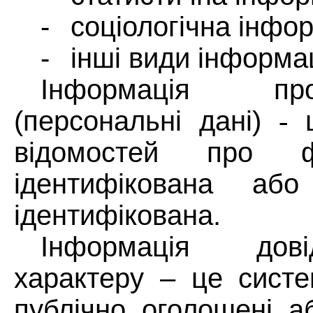
-
соціологічна інфо
-
інші види інформац
Інформація
пр
(персональні
дані)
-
відомостей
про
ідентифікована аб
ідентифікована.
Інформація
дов
характеру – це систе
публічно оголошені 