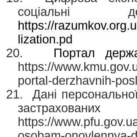
соціальні де
https://razumkov.org.u
lization.pd
20.
Портал держ
https://www.kmu.gov.u
portal-derzhavnih-pos
21. Дані персональної
застрахова
https://www.pfu.gov.
osobam-onovlennya-d