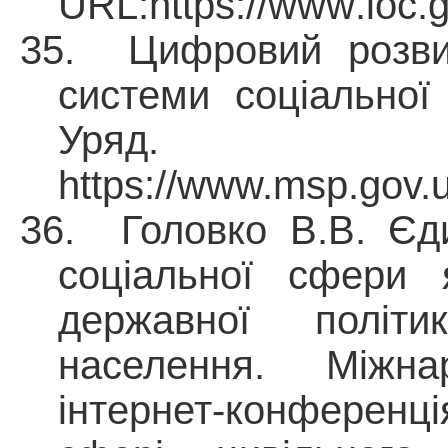
URL
:
https
://
www
.
ioc
.
35.
Цифровий розвит
системи соціальної
Ур
https://www.msp.gov.
36. Головко В.В. Єд
соціальної сфери 
державної політи
населення. Міжна
інтернет-конференц