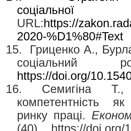
соціал
URL:
https://zakon.ra
2020-%D1%80#Text
15.
Гриценко А., Бурл
соціальний роз
https://doi.org/10.15
16. Семигіна Т.
компетентність як
ринку праці.
Економ
(40). https://doi.org