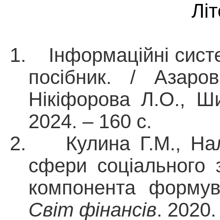
Лі
1.
Інформаційні систе
посібник. / Азар
Нікіфорова Л.О., Ш
2024. – 160 с.
2. Кулина Г.М., Налу
сфери соціального 
компонента формув
Світ фінансів
. 2020.