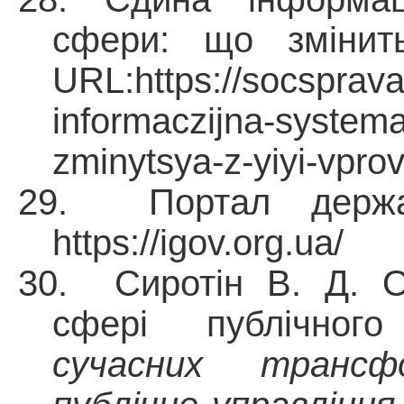
сфери: що змінит
URL:https://socsprav
informaczijna-systema
zminytsya-z-yiyi-vpr
29. Портал держав
https://igov.org.ua/
30.
Сиротін В. Д. О
сфері публічног
сучасних трансфо