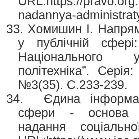
URL:https://pravo.org
nadannya-administrat
33.
Хомишин І. Напря
у публічній сфері
Національного ун
політехніка”. Серія
№3(35). С.233-239.
34.
Єдина інформац
сфери - основа ц
надання соціальн