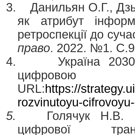
3. Данильян О.Г., Дз
як атрибут інформа
ретроспекції до суча
право
. 2022. №1. С.9
4. Україна 2030Е 
цифровою
URL:
https://strategy.u
rozvinutoyu-cifrovoy
5.
Голячук Н.В. 
цифрової тра