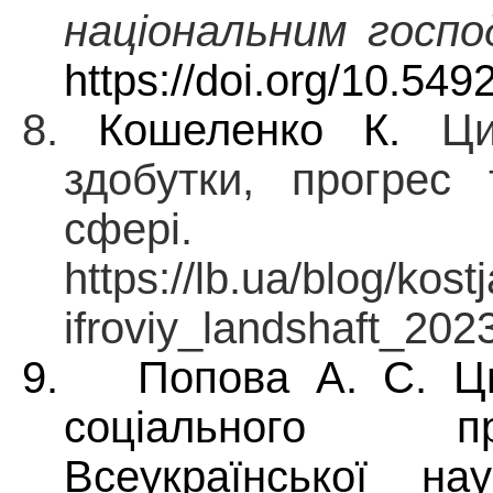
національним госп
https://doi.org/10.54
8.
Кошеленко К.
Ц
здобутки, прогрес 
сф
https://lb.ua/blog/ko
ifroviy_landshaft_202
9.
Попова А. С. Ци
соціального пр
Всеукраїнської нау