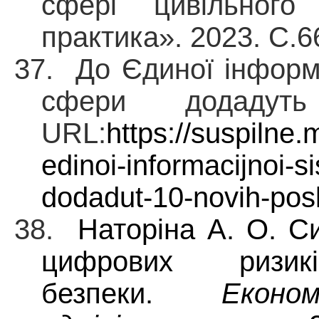
сфері цивільного 
практика». 2023. С.6
37. До Єдиної інформ
сфери додадут
URL:
https://suspilne
edinoi-informacijnoi-si
dodadut-10-novih-pos
38.
Наторіна А. О. С
цифрових ризик
безпеки.
Еконо