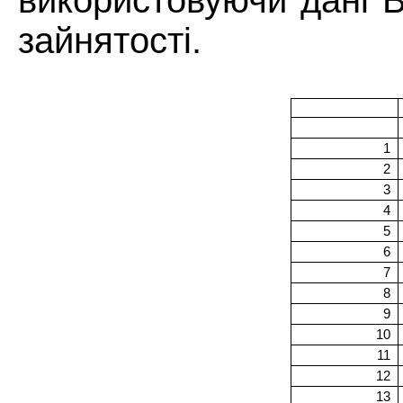
використовуючи дані
В
зайнятості.
1
2
3
4
5
6
7
8
9
10
11
12
13