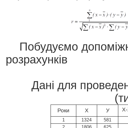
Побудуємо допоміж
розрахунків
Дані для проведен
(т
Х-
Роки
Х
У
1
1324
581
2
1806
625