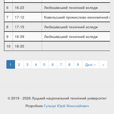
6
16-23
Любешівський технічний коледж
7
17-12
Ковельський промислово-економічний ко
8
17-15
Любешівський технічний коледж
9
16-39
Любешівський технічний коледж
10
18-35
Розбивка
на
Поточна
1
Page
2
Page
3
Page
4
Page
5
Page
6
Page
7
Page
8
Page
9
Наступна
Далі ››
Остан
»
сторінки
сторінка
сторінка
сторін
© 2019 - 2026 Луцький національний технічний університет
Розробник
Гульчук Юрій Миколайович