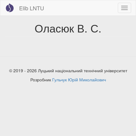
Перейти
Elib LNTU
Toggl
до
naviga
основного
вмісту
Оласюк В. С.
© 2019 - 2026 Луцький національний технічний університет
Розробник
Гульчук Юрій Миколайович