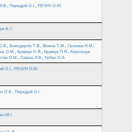
В.В.
,
Передрій О.І.
,
РЕЧУН О.Ю.
ук А. І.
О.В.
,
Божидарнік Т.В.
,
Вісина Т.М.
,
Галазюк Н.М.
,
ька О.М.
,
Кравчук О.Я.
,
Кравчук П.Я.
,
Корольчук
ютак О.М.
,
Савош Л.В.
,
Урбан О.А.
й О.І.
,
РЕЧУН О.Ю.
к О.В.
,
Передрій О.І.
ич М.І.
ук О. В.