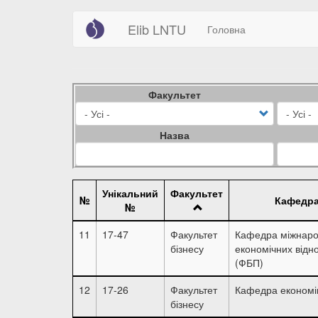
Main
User
Перейти
Elib LNTU
Головна
до
navigation
account
основного
вмісту
menu
Факультет
Назва
Унікальний
Факультет
№
Кафедр
№
11
17-47
Факультет
Кафедра міжнар
бізнесу
економічних відн
(ФБП)
12
17-26
Факультет
Кафедра економі
бізнесу