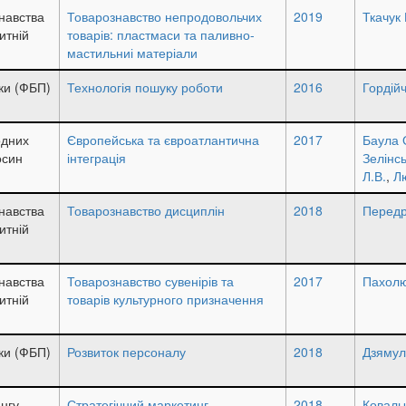
навства
Товарознавство непродовольчих
2019
Ткачук 
итній
товарів: пластмаси та паливно-
мастильниі матеріали
ки (ФБП)
Технологія пошуку роботи
2016
Гордійч
одних
Європейська та євроатлантична
2017
Баула 
осин
інтеграція
Зелінс
Л.В.
,
Л
навства
Товарознавство дисциплін
2018
Передрі
итній
навства
Товарознавство сувенірів та
2017
Пахолю
итній
товарів культурного призначення
ки (ФБП)
Розвиток персоналу
2018
Дзямул
нгу
Стратегічний маркетинг
2018
Ковальч