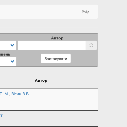
Вхід
Автор
івень
Застосувати
Автор
Т. М.
,
Вісин В.В.
.Т.