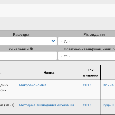
Кафедра
Рік видання
Унікальний №
Освітньо-кваліфікаційний р
Рік
а
Назва
видання
одних
Макроекономіка
2017
Вісина 
осин
ки (ФБП)
Методика викладання економіки
2017
Рудь Н