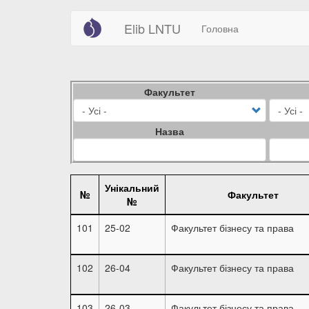
Main
User
Перейти
Elib LNTU
Головна
до
navigation
account
основного
вмісту
menu
Факультет
Назва
Унікальний
№
Факультет
№
101
25-02
Факультет бізнесу та права
102
26-04
Факультет бізнесу та права
103
26-03
Факультет бізнесу та права