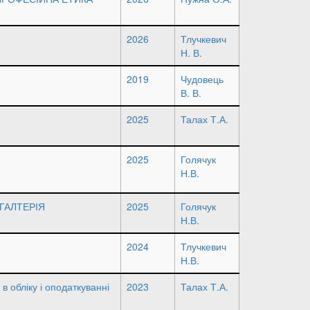
2026
Тлучкевич
Н. В.
2019
Чудовець
В. В.
2025
Талах Т.А.
2025
Голячук
Н.В.
ГАЛТЕРІЯ
2025
Голячук
Н.В.
2024
Тлучкевич
Н.В.
в обліку і оподаткуванні
2023
Талах Т.А.