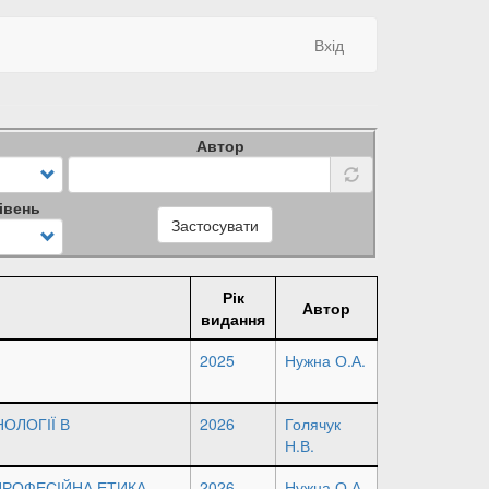
Вхід
Автор
івень
Застосувати
Рік
Автор
видання
2025
Нужна О.А.
ОЛОГІЇ В
2026
Голячук
Н.В.
ПРОФЕСІЙНА ЕТИКА
2026
Нужна О.А.