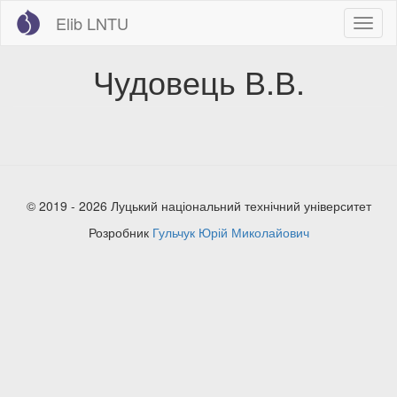
Перейти
Elib LNTU
Toggl
до
naviga
основного
вмісту
Чудовець В.В.
© 2019 - 2026 Луцький національний технічний університет
Розробник
Гульчук Юрій Миколайович