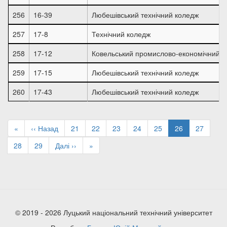
256
16-39
Любешівський технічний коледж
257
17-8
Технічний коледж
258
17-12
Ковельський промислово-економічний к
259
17-15
Любешівський технічний коледж
260
17-43
Любешівський технічний коледж
Розбивка
на
Перша
«
Попередня
‹‹ Назад
Page
21
Page
22
Page
23
Page
24
Page
25
Поточна
26
Page
27
сторінки
сторінка
сторінка
сторінка
Page
28
Page
29
Наступна
Далі ››
Остання
»
сторінка
сторінка
© 2019 - 2026 Луцький національний технічний університет