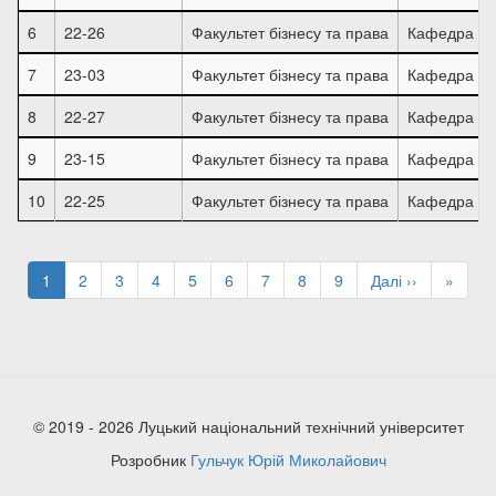
6
22-26
Факультет бізнесу та права
Кафедра обл
7
23-03
Факультет бізнесу та права
Кафедра обл
8
22-27
Факультет бізнесу та права
Кафедра обл
9
23-15
Факультет бізнесу та права
Кафедра ек
10
22-25
Факультет бізнесу та права
Кафедра обл
Розбивка
на
Поточна
1
Page
2
Page
3
Page
4
Page
5
Page
6
Page
7
Page
8
Page
9
Наступна
Далі ››
Остан
»
сторінки
сторінка
сторінка
сторін
© 2019 - 2026 Луцький національний технічний університет
Розробник
Гульчук Юрій Миколайович