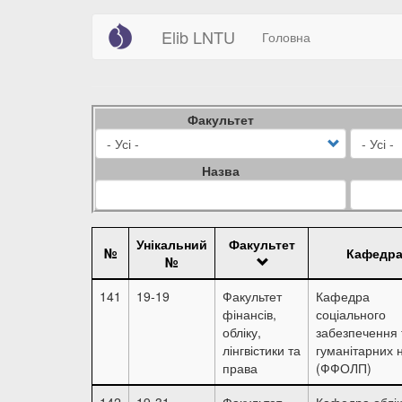
Main
User
Перейти
Elib LNTU
Головна
до
navigation
account
основного
вмісту
menu
Факультет
Назва
Унікальний
Факультет
№
Кафедр
№
141
19-19
Факультет
Кафедра
фінансів,
соціального
обліку,
забезпечення 
лінгвістики та
гуманітарних 
права
(ФФОЛП)
142
19-31
Факультет
Кафедра облік