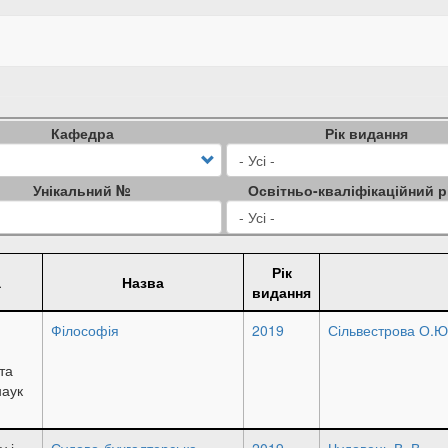
Кафедра
Рік видання
Унікальний №
Освітньо-кваліфікаційний р
Рік
а
Назва
видання
Філософія
2019
Сільвестрова О.Ю
та
наук
у і
Судово-бухгалтерська
2019
Чудовець В. В.