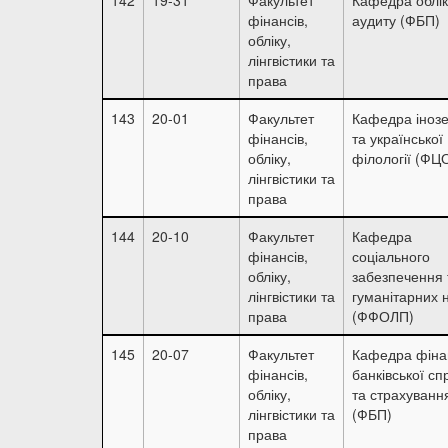
фінансів,
аудиту (ФБП)
обліку,
лінгвістики та
права
143
20-01
Факультет
Кафедра іноз
фінансів,
та української
обліку,
філології (ФЦ
лінгвістики та
права
144
20-10
Факультет
Кафедра
фінансів,
соціального
обліку,
забезпечення 
лінгвістики та
гуманітарних 
права
(ФФОЛП)
145
20-07
Факультет
Кафедра фінан
фінансів,
банківської сп
обліку,
та страхуванн
лінгвістики та
(ФБП)
права