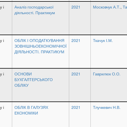
у і
Аналіз господарської
2021
Московчук А.Т.
,
Та
діяльності. Практикум
у і
ОБЛІК І ОПОДАТКУВАННЯ
2021
Ткачук І.М.
ЗОВНІШНЬОЕКОНОМІЧНОЇ
ДІЯЛЬНОСТІ. ПРАКТИКУМ
у і
ОСНОВИ
2021
Гаврилюк О.О.
БУХГАЛТЕРСЬКОГО
ОБЛІКУ
у і
ОБЛІК В ГАЛУЗЯХ
2021
Тлучкевич Н.В.
ЕКОНОМІКИ