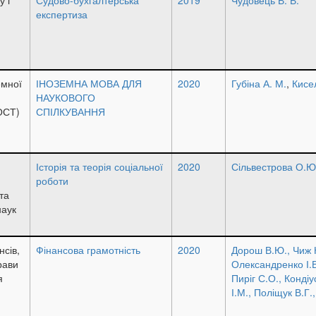
експертиза
емної
ІНОЗЕМНА МОВА ДЛЯ
2020
Губіна А. М.
,
Кисе
НАУКОВОГО
ОСТ)
СПІЛКУВАННЯ
Історія та теорія соціальної
2020
Сільвестрова О.Ю
роботи
та
наук
сів,
Фінансова грамотність
2020
Дорош В.Ю., Чиж Н
рави
Олександренко І.В
я
Пиріг С.О., Кондіу
І.М., Поліщук В.Г.