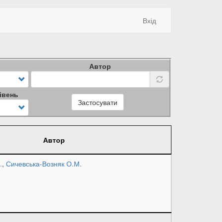
Вхід
Автор
івень
Застосувати
Автор
.
,
Сичевська-Возняк О.М.