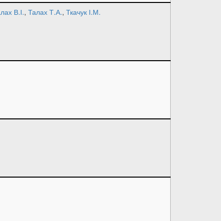
лах В.І.
,
Талах Т.А.
,
Ткачук І.М.