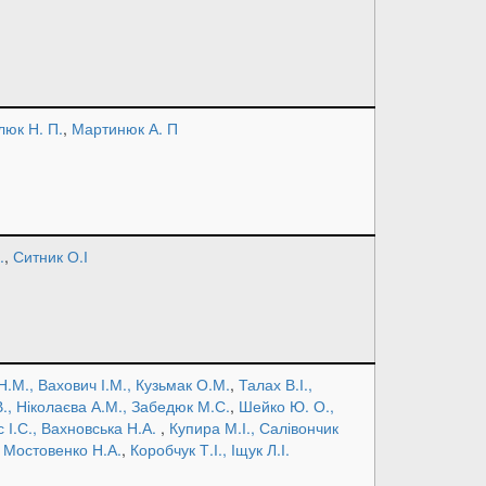
люк Н. П.
,
Мартинюк А. П
.
,
Ситник О.І
.М., Вахович І.М., Кузьмак О.М.
,
Талах В.І.,
., Ніколаєва А.М., Забедюк М.С.
,
Шейко Ю. О.,
с І.С., Вахновська Н.А.
,
Купира М.І., Салівончик
, Мостовенко Н.А.
,
Коробчук Т.І., Іщук Л.І.