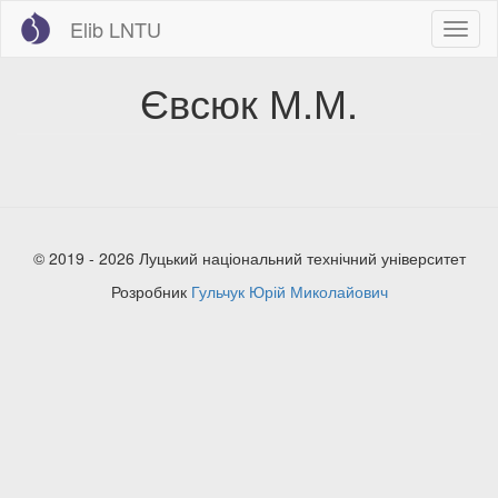
Перейти
Elib LNTU
Toggl
до
naviga
основного
вмісту
Євсюк М.М.
© 2019 - 2026 Луцький національний технічний університет
Розробник
Гульчук Юрій Миколайович