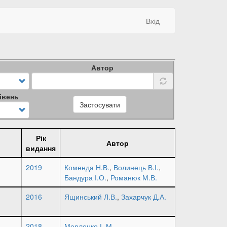
Вхід
Автор
івень
Застосувати
Рік
Автор
видання
2019
Коменда Н.В.
,
Волинець В.І.
,
Бандура І.О.
,
Романюк М.В.
2016
Ящинський Л.В.
,
Захарчук Д.А.
2018
Мерленко І. М.