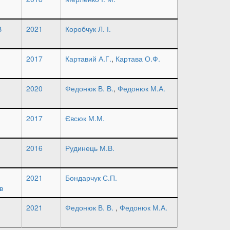
В
2021
Коробчук Л. І.
2017
Картавий А.Г.
,
Картава О.Ф.
2020
Федонюк В. В.
,
Федонюк М.А.
2017
Євсюк М.М.
2016
Рудинець М.В.
2021
Бондарчук С.П.
в
2021
Федонюк В. В.
,
Федонюк М.А.