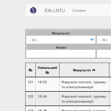
Main
User
Перейти
Elib LNTU
Головна
до
navigation
account
основного
вмісту
menu
Факультет
Назва
Унікальний
№
Факультет
№
121
19-23
Факультет екології, туризму
та електроінженерії
122
16-04
Факультет екології, туризму
та електроінженерії
123
18-28
Факультет екології, туризму