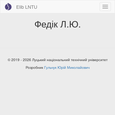
Перейти
Elib LNTU
Toggl
до
naviga
основного
вмісту
Федік Л.Ю.
© 2019 - 2026 Луцький національний технічний університет
Розробник
Гульчук Юрій Миколайович