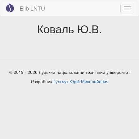
Перейти
Elib LNTU
Toggl
до
naviga
основного
вмісту
Коваль Ю.В.
© 2019 - 2026 Луцький національний технічний університет
Розробник
Гульчук Юрій Миколайович