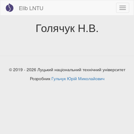
Перейти
Elib LNTU
Toggl
до
naviga
основного
вмісту
Голячук Н.В.
© 2019 - 2026 Луцький національний технічний університет
Розробник
Гульчук Юрій Миколайович