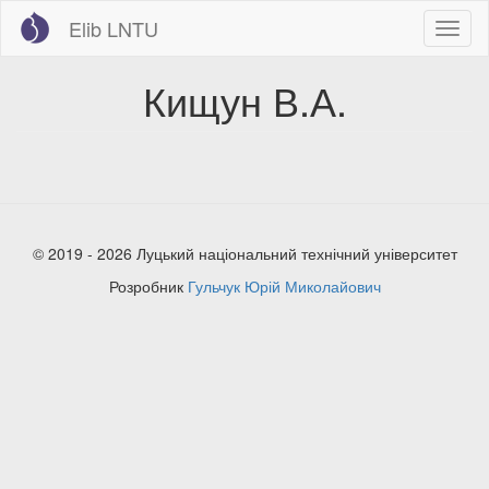
Перейти
Elib LNTU
Toggl
до
naviga
основного
вмісту
Кищун В.А.
© 2019 - 2026 Луцький національний технічний університет
Розробник
Гульчук Юрій Миколайович