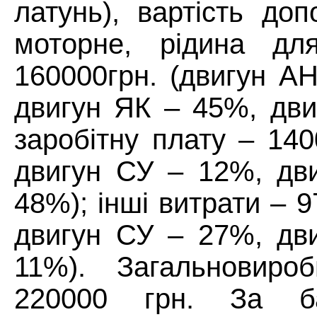
латунь), вартість до
моторне, рідина дл
160000грн. (двигун А
двигун ЯК – 45%, дви
заробітну плату – 14
двигун СУ – 12%, дви
48%); інші витрати – 
двигун СУ – 27%, дви
11%). Загальновироб
220000 грн. За ба