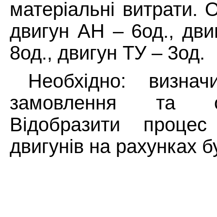
матеріальні витрати. 
двигун АН – 6од., дви
8од., двигун ТУ – 3од.
Необхідно: визнач
замовлення та од
Відобразити процес 
двигунів на рахунках б