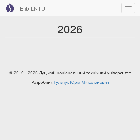
Перейти
Elib LNTU
Toggl
до
naviga
основного
вмісту
2026
© 2019 - 2026 Луцький національний технічний університет
Розробник
Гульчук Юрій Миколайович