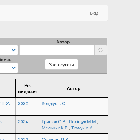
Вхід
Автор
івень
Застосувати
Рік
Автор
видання
ПЕКА
2022
Кондіус І. С.
ія
2024
Гринюк С.В.
,
Поліщук М.М.
,
Мельник К.В.
,
Ткачук А.А.
та
2022
Саварин П.В.