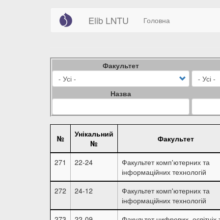
Main
User
Перейти
Elib LNTU
Головна
до
navigation
account
основного
вмісту
menu
Факультет
Назва
Унікальний
№
Факультет
№
271
22-24
Факультет комп'ютерних та
інформаційних технологій
272
24-12
Факультет комп'ютерних та
інформаційних технологій
273
22-09
Факультет цифрових, освітніх 