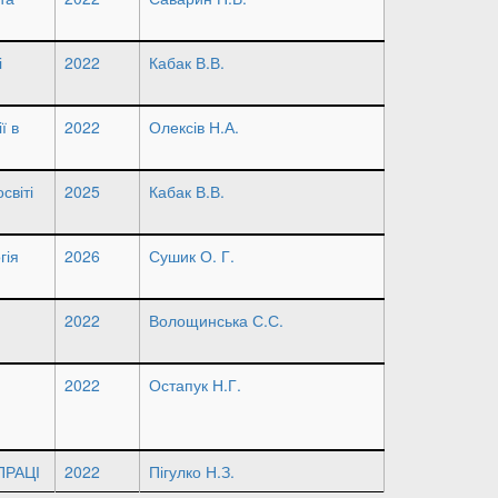
і
2022
Кабак В.В.
ї в
2022
Олексів Н.А.
світі
2025
Кабак В.В.
гія
2026
Сушик О. Г.
2022
Волощинська С.С.
2022
Остапук Н.Г.
РАЦІ
2022
Пігулко Н.З.