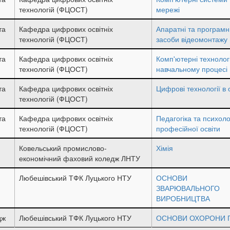
технологій (ФЦОСТ)
мережі
та
Кафедра цифрових освітніх
Апаратні та програмн
технологій (ФЦОСТ)
засоби відеомонтажу
та
Кафедра цифрових освітніх
Комп'ютерні технологі
технологій (ФЦОСТ)
навчальному процесі
та
Кафедра цифрових освітніх
Цифрові технології в о
технологій (ФЦОСТ)
та
Кафедра цифрових освітніх
Педагогіка та психоло
технологій (ФЦОСТ)
професійної освіти
Ковельський промислово-
Хімія
економічний фаховий коледж ЛНТУ
Любешівський ТФК Луцького НТУ
ОСНОВИ
ЗВАРЮВАЛЬНОГО
ВИРОБНИЦТВА
дж
Любешівський ТФК Луцького НТУ
ОСНОВИ ОХОРОНИ П