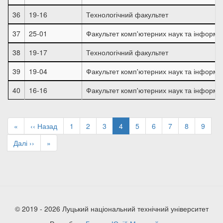
36
19-16
Технологічний факультет
37
25-01
Факультет комп'ютерних наук та інформа
38
19-17
Технологічний факультет
39
19-04
Факультет комп'ютерних наук та інформа
40
16-16
Факультет комп'ютерних наук та інформа
Розбивка
на
Перша
«
Попередня
‹‹ Назад
Page
1
Page
2
Page
3
Поточна
4
Page
5
Page
6
Page
7
Page
8
Page
9
сторінки
сторінка
сторінка
сторінка
Наступна
Далі ››
Остання
»
сторінка
сторінка
© 2019 - 2026 Луцький національний технічний університет