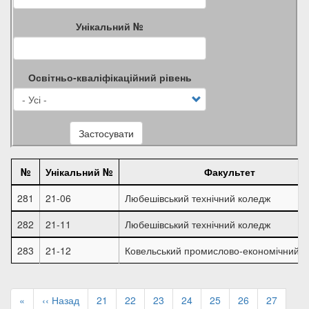
Унікальний №
Освітньо-кваліфікаційний рівень
Застосувати
№
Унікальний №
Факультет
281
21-06
Любешівський технічний коледж
282
21-11
Любешівський технічний коледж
283
21-12
Ковельський промислово-економічний к
Розбивка
на
Перша
«
Попередня
‹‹ Назад
Page
21
Page
22
Page
23
Page
24
Page
25
Page
26
Page
27