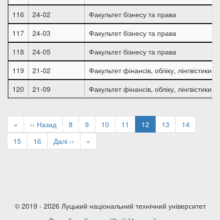
116
24-02
Факультет бізнесу та права
117
24-03
Факультет бізнесу та права
118
24-05
Факультет бізнесу та права
119
21-02
Факультет фінансів, обліку, лінгвістики т
120
21-09
Факультет фінансів, обліку, лінгвістики т
Розбивка
на
Перша
«
Попередня
‹‹ Назад
Page
8
Page
9
Page
10
Page
11
Поточна
12
Page
13
Page
14
сторінки
сторінка
сторінка
сторінка
Page
15
Page
16
Наступна
Далі ››
Остання
»
сторінка
сторінка
© 2019 - 2026 Луцький національний технічний університет