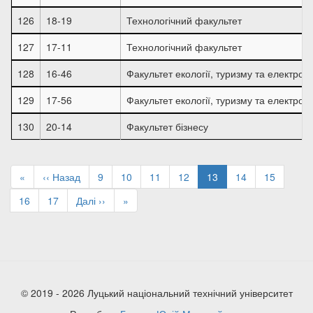
126
18-19
Технологічний факультет
127
17-11
Технологічний факультет
128
16-46
Факультет екології, туризму та електроін
129
17-56
Факультет екології, туризму та електроін
130
20-14
Факультет бізнесу
Розбивка
на
Перша
«
Попередня
‹‹ Назад
Page
9
Page
10
Page
11
Page
12
Поточна
13
Page
14
Page
15
сторінки
сторінка
сторінка
сторінка
Page
16
Page
17
Наступна
Далі ››
Остання
»
сторінка
сторінка
© 2019 - 2026 Луцький національний технічний університет