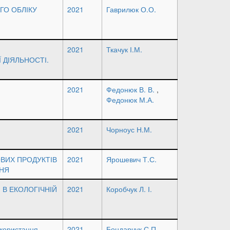
ГО ОБЛІКУ
2021
Гаврилюк О.О.
2021
Ткачук І.М.
ДІЯЛЬНОСТІ.
2021
Федонюк В. В.
,
Федонюк М.А.
2021
Чорноус Н.М.
ВИХ ПРОДУКТІВ
2021
Ярошевич Т.С.
НЯ
 В ЕКОЛОГІЧНІЙ
2021
Коробчук Л. І.
икористання
2021
Бондарчук С.П.