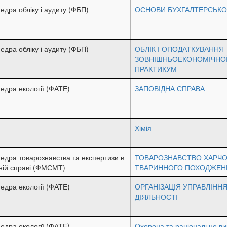
едра обліку і аудиту (ФБП)
ОСНОВИ БУХГАЛТЕРСЬКО
едра обліку і аудиту (ФБП)
ОБЛІК І ОПОДАТКУВАННЯ
ЗОВНІШНЬОЕКОНОМІЧНОЇ 
ПРАКТИКУМ
едра екології (ФАТЕ)
ЗАПОВІДНА СПРАВА
Хімія
едра товарознавства та експертизи в
ТОВАРОЗНАВСТВО ХАРЧО
ній справі (ФМСМТ)
ТВАРИННОГО ПОХОДЖЕН
едра екології (ФАТЕ)
ОРГАНІЗАЦІЯ УПРАВЛІННЯ
ДІЯЛЬНОСТІ
едра екології (ФАТЕ)
Охорона та раціональне в