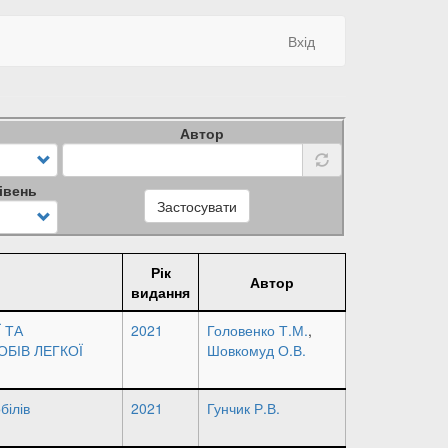
Вхід
Автор
івень
Застосувати
Рік
Автор
видання
 ТА
2021
Головенко Т.М.
,
ОБІВ ЛЕГКОЇ
Шовкомуд О.В.
білів
2021
Гунчик Р.В.