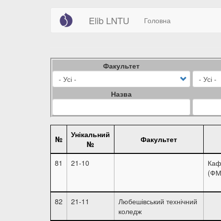
Main
User
Перейти
Elib LNTU
Головна
до
navigation
account
основного
вмісту
menu
Факультет
Назва
Унікальний
№
Факультет
№
81
21-10
Каф
(Ф
82
21-11
Любешівський технічний
коледж