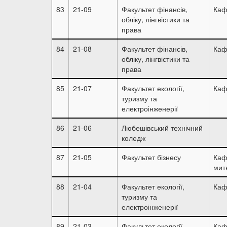
83
21-09
Факультет фінансів,
Каф
обліку, лінгвістики та
права
84
21-08
Факультет фінансів,
Каф
обліку, лінгвістики та
права
85
21-07
Факультет екології,
Каф
туризму та
електроінженерії
86
21-06
Любешівський технічний
коледж
87
21-05
Факультет бізнесу
Каф
мит
88
21-04
Факультет екології,
Каф
туризму та
електроінженерії
89
21-03
Факультет екології,
Каф