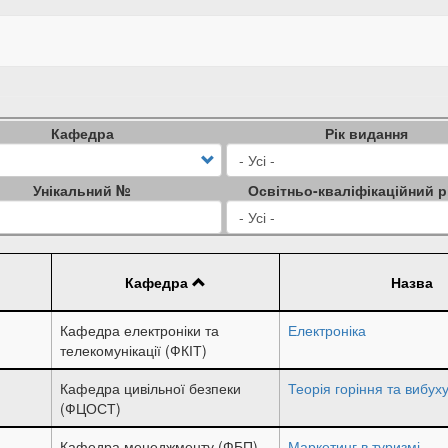
Кафедра
Рік видання
Унікальний №
Освітньо-кваліфікаційний р
Кафедра
Назва
Кафедра електроніки та
Електроніка
телекомунікації (ФКІТ)
Кафедра цивільної безпеки
Теорія горіння та вибух
(ФЦОСТ)
Кафедра менеджменту (ФБП)
Маркетинг в туризмі