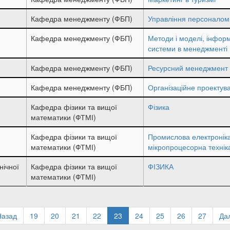
Кафедра менеджменту (ФБП)
Управління персоналом
Кафедра менеджменту (ФБП)
Методи і моделі, інформ
системи в менеджменті
Кафедра менеджменту (ФБП)
Ресурсний менеджмент
Кафедра менеджменту (ФБП)
Організаційне проектув
Кафедра фізики та вищої
Фізика
математики (ФТМІ)
Кафедра фізики та вищої
Промислова електроніка
математики (ФТМІ)
мікропроцесорна технік
нічної
Кафедра фізики та вищої
ФІЗИКА
математики (ФТМІ)
передня
Назад
Page
19
Page
20
Page
21
Page
22
Поточна
23
Page
24
Page
25
Page
26
Page
27
На
Дал
рінка
сторінка
сто