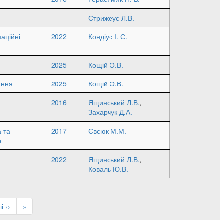
Стрижеус Л.В.
аційні
2022
Кондіус І. С.
2025
Кощій О.В.
ання
2025
Кощій О.В.
2016
Ящинський Л.В.
,
Захарчук Д.А.
 та
2017
Євсюк М.М.
а
2022
Ящинський Л.В.
,
Коваль Ю.В.
ступна
і ››
Остання
»
рінка
сторінка