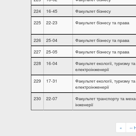
224
16-45
Факультет бізнесу
225
22-23
Факультет бізнесу та права
226
25-04
Факультет бізнесу та права
227
25-05
Факультет бізнесу та права
228
16-04
Факультет екології, туризму та
електроінженерії
229
17-31
Факультет екології, туризму та
електроінженерії
230
22-07
Факультет транспорту та меха
інженерії
Розбивка
на
Перша
«
По
‹‹ 
сторінки
сторінка
сто