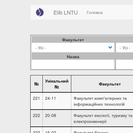
Main
User
Перейти
Elib LNTU
Головна
до
navigation
account
основного
вмісту
menu
Факультет
Назва
Унікальний
№
Факультет
№
221
24-11
Факультет комп'ютерних та
інформаційних технологій
222
20-08
Факультет екології, туризму та
електроінженерії
223
16-02
Факультет бізнесу