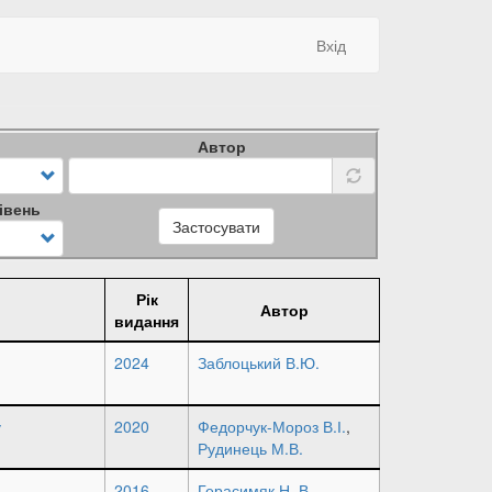
Вхід
Автор
івень
Застосувати
Рік
Автор
видання
2024
Заблоцький В.Ю.
у
2020
Федорчук-Мороз В.І.
,
Рудинець М.В.
2016
Герасимяк Н. В.