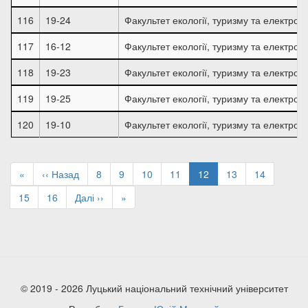
116
19-24
Факультет екології, туризму та електроін
117
16-12
Факультет екології, туризму та електроін
118
19-23
Факультет екології, туризму та електроін
119
19-25
Факультет екології, туризму та електроін
120
19-10
Факультет екології, туризму та електроін
Розбивка
на
Перша
«
Попередня
‹‹ Назад
Page
8
Page
9
Page
10
Page
11
Поточна
12
Page
13
Page
14
сторінки
сторінка
сторінка
сторінка
Page
15
Page
16
Наступна
Далі ››
Остання
»
сторінка
сторінка
© 2019 - 2026 Луцький національний технічний університет