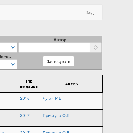
Вхід
Автор
івень
Застосувати
Рік
Автор
видання
2016
Чугай Р.В.
2017
Приступа О.В.
йн
2017
Приступа О.В.