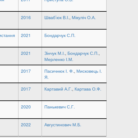
2016
Шваб’юк В.І.
,
Мікуліч О.А.
истання
2021
Бондарчук С.П.
2021
Зінчук М.І.
,
Бондарчук С.П.
,
Мерленко І.М.
2017
Пасичнюк І. Ф.
,
Мисковець І.
Я.
2017
Картавий А.Г.
,
Картава О.Ф.
2020
Панькевич С.Г.
2022
Августинович М.Б.