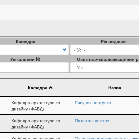
Кафедра
Рік видання
Унікальний №
Освітньо-кваліфікаційний р
Кафедра
Назва
Кафедра архітектури та
Рисунок портрета
дизайну (ФАБД)
Кафедра архітектури та
Патентознавство
дизайну (ФАБД)
Кафедра архітектури та
Основи конструювання та диза