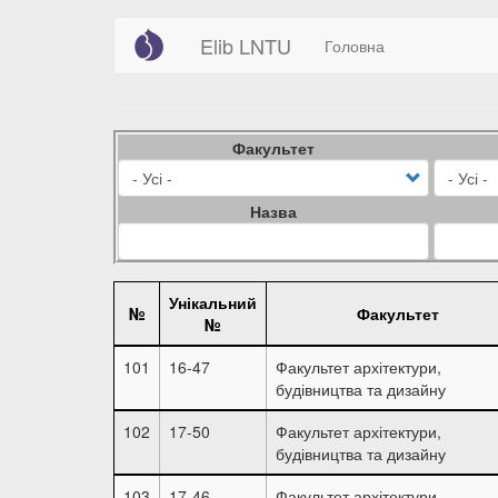
Main
User
Перейти
Elib LNTU
Головна
до
navigation
account
основного
вмісту
menu
Факультет
Назва
Унікальний
№
Факультет
№
101
16-47
Факультет архітектури,
будівництва та дизайну
102
17-50
Факультет архітектури,
будівництва та дизайну
103
17-46
Факультет архітектури,