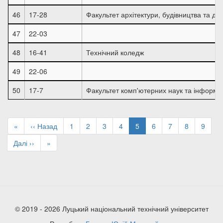
46
17-28
Факультет архітектури, будівництва та ди
47
22-03
48
16-41
Технічний коледж
49
22-06
50
17-7
Факультет комп'ютерних наук та інформа
Розбивка
на
Перша
«
Попередня
‹‹ Назад
Page
1
Page
2
Page
3
Page
4
Поточна
5
Page
6
Page
7
Page
8
Page
9
сторінки
сторінка
сторінка
сторінка
Наступна
Далі ››
Остання
»
сторінка
сторінка
© 2019 - 2026 Луцький національний технічний університет