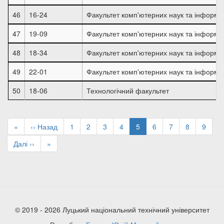
46
16-24
Факультет комп'ютерних наук та інформа
47
19-09
Факультет комп'ютерних наук та інформа
48
18-34
Факультет комп'ютерних наук та інформа
49
22-01
Факультет комп'ютерних наук та інформа
50
18-06
Технологічний факультет
Розбивка
на
Перша
«
Попередня
‹‹ Назад
Page
1
Page
2
Page
3
Page
4
Поточна
5
Page
6
Page
7
Page
8
Page
9
сторінки
сторінка
сторінка
сторінка
Наступна
Далі ››
Остання
»
сторінка
сторінка
© 2019 - 2026 Луцький національний технічний університет