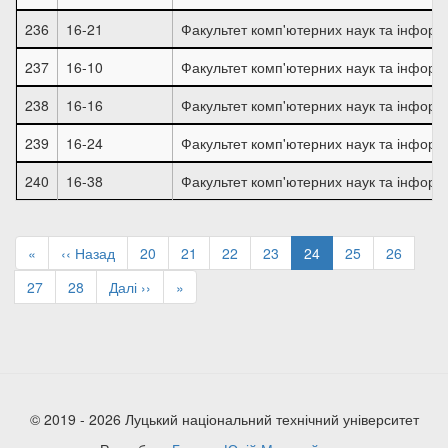
236
16-21
Факультет комп'ютерних наук та інформ
237
16-10
Факультет комп'ютерних наук та інформ
238
16-16
Факультет комп'ютерних наук та інформ
239
16-24
Факультет комп'ютерних наук та інформ
240
16-38
Факультет комп'ютерних наук та інформ
Розбивка
на
Перша
«
Попередня
‹‹ Назад
Page
20
Page
21
Page
22
Page
23
Поточна
24
Page
25
Page
26
сторінки
сторінка
сторінка
сторінка
Page
27
Page
28
Наступна
Далі ››
Остання
»
сторінка
сторінка
© 2019 - 2026 Луцький національний технічний університет