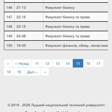
146
21-13
Факультет бізнесу
147
22-16
Факультет бізнесу та права
148
23-15
Факультет бізнесу та права
149
24-08
Факультет бізнесу та права
150
16-03
Факультет фінансів, обліку, лінгвістики т
Розбивка
на
Перша
«
Попередня
‹‹ Назад
Page
11
Page
12
Page
13
Page
14
Поточна
15
Page
16
Page
17
сторінки
сторінка
сторінка
сторінка
Page
18
Page
19
Наступна
Далі ››
Остання
»
сторінка
сторінка
© 2019 - 2026 Луцький національний технічний університет