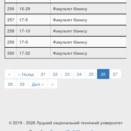
256
16-29
Факультет бізнесу
257
17-5
Факультет бізнесу
258
17-10
Факультет бізнесу
259
17-9
Факультет бізнесу
260
17-32
Факультет бізнесу
Розбивка
на
Перша
«
Попередня
‹‹ Назад
Page
21
Page
22
Page
23
Page
24
Page
25
Поточна
26
Page
27
сторінки
сторінка
сторінка
сторінка
Page
28
Page
29
Наступна
Далі ››
Остання
»
сторінка
сторінка
© 2019 - 2026 Луцький національний технічний університет