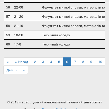
56
22-08
Факультет митної справи, матеріалів та т
57
21-20
Факультет митної справи, матеріалів та т
58
21-19
Факультет митної справи, матеріалів та т
59
18-20
Технічний коледж
60
17-8
Технічний коледж
Розбивка
на
Перша
«
Попередня
‹‹ Назад
Page
2
Page
3
Page
4
Page
5
Поточна
6
Page
7
Page
8
Page
9
Page
10
сторінки
сторінка
сторінка
сторінка
Наступна
Далі ››
Остання
»
сторінка
сторінка
© 2019 - 2026 Луцький національний технічний університет