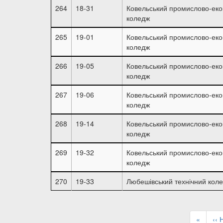
264
18-31
Ковельський промислово-еко
коледж
265
19-01
Ковельський промислово-еко
коледж
266
19-05
Ковельський промислово-еко
коледж
267
19-06
Ковельський промислово-еко
коледж
268
19-14
Ковельський промислово-еко
коледж
269
19-32
Ковельський промислово-еко
коледж
270
19-33
Любешівський технічний кол
Розбивка
на
Перша
«
По
‹‹ 