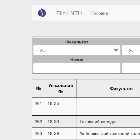
Main
User
Перейти
Elib LNTU
Головна
до
navigation
account
основного
вмісту
menu
Факультет
Назва
Унікальний
№
Факультет
№
261
18-35
262
18-20
Технічний коледж
263
18-29
Любешівський технічний кол