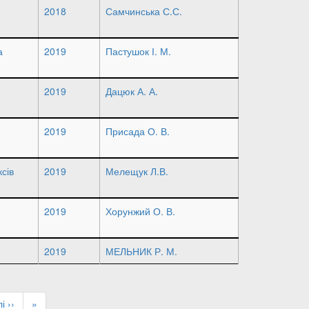
2018
Самчинська С.С.
а
2019
Пастушок І. М.
2019
Дацюк А. А.
2019
Присада О. В.
сів
2019
Мелещук Л.В.
2019
Хорунжий О. В.
2019
МЕЛЬНИК Р. М.
ступна
і ››
Остання
»