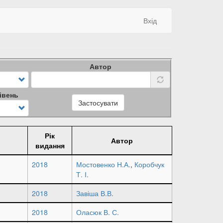
Вхід
Автор
івень
Застосувати
Рік
Автор
видання
2018
Мостовенко Н.А.
,
Коробчук
Т. І.
2018
Завіша В.В.
2018
Оласюк В. С.