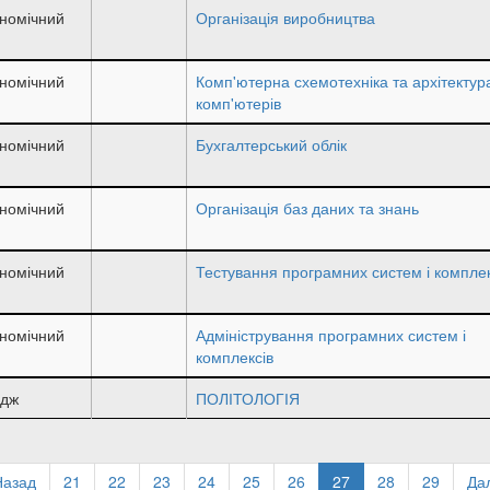
номічний
Організація виробництва
номічний
Комп'ютерна схемотехніка та архітектур
комп'ютерів
номічний
Бухгалтерський облік
номічний
Організація баз даних та знань
номічний
Тестування програмних систем і комплек
номічний
Адміністрування програмних систем і
комплексів
едж
ПОЛІТОЛОГІЯ
передня
Назад
Page
21
Page
22
Page
23
Page
24
Page
25
Page
26
Поточна
27
Page
28
Page
29
На
Дал