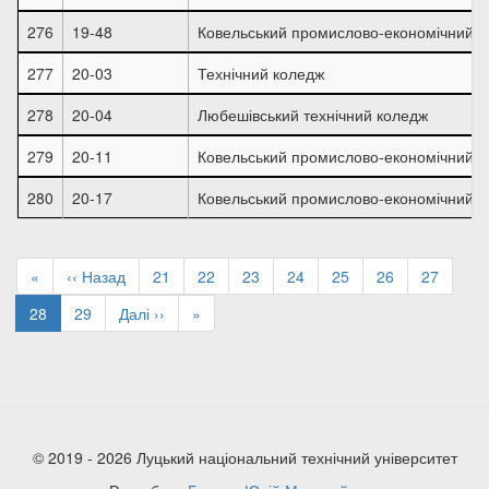
276
19-48
Ковельський промислово-економічний к
277
20-03
Технічний коледж
278
20-04
Любешівський технічний коледж
279
20-11
Ковельський промислово-економічний к
280
20-17
Ковельський промислово-економічний к
Розбивка
на
Перша
«
Попередня
‹‹ Назад
Page
21
Page
22
Page
23
Page
24
Page
25
Page
26
Page
27
сторінки
сторінка
сторінка
Поточна
28
Page
29
Наступна
Далі ››
Остання
»
сторінка
сторінка
сторінка
© 2019 - 2026 Луцький національний технічний університет