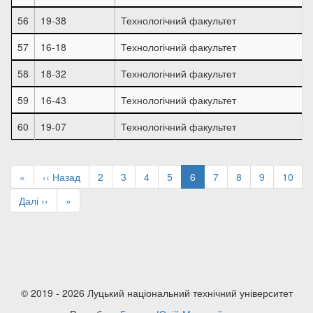
56
19-38
Технологічний факультет
57
16-18
Технологічний факультет
58
18-32
Технологічний факультет
59
16-43
Технологічний факультет
60
19-07
Технологічний факультет
Розбивка
на
Перша
«
Попередня
‹‹ Назад
Page
2
Page
3
Page
4
Page
5
Поточна
6
Page
7
Page
8
Page
9
Page
10
сторінки
сторінка
сторінка
сторінка
Наступна
Далі ››
Остання
»
сторінка
сторінка
© 2019 - 2026 Луцький національний технічний університет