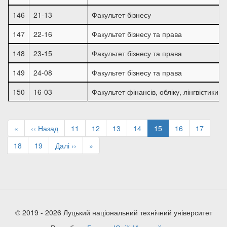
146
21-13
Факультет бізнесу
147
22-16
Факультет бізнесу та права
148
23-15
Факультет бізнесу та права
149
24-08
Факультет бізнесу та права
150
16-03
Факультет фінансів, обліку, лінгвістики т
Розбивка
на
Перша
«
Попередня
‹‹ Назад
Page
11
Page
12
Page
13
Page
14
Поточна
15
Page
16
Page
17
сторінки
сторінка
сторінка
сторінка
Page
18
Page
19
Наступна
Далі ››
Остання
»
сторінка
сторінка
© 2019 - 2026 Луцький національний технічний університет