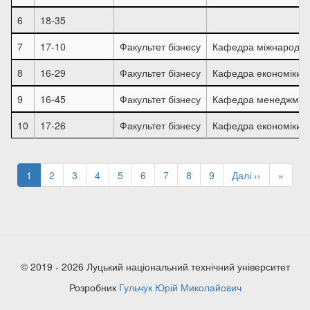
6
18-35
7
17-10
Факультет бізнесу
Кафедра міжнародних
8
16-29
Факультет бізнесу
Кафедра економіки 
9
16-45
Факультет бізнесу
Кафедра менеджмен
10
17-26
Факультет бізнесу
Кафедра економіки 
Розбивка
на
Поточна
1
Page
2
Page
3
Page
4
Page
5
Page
6
Page
7
Page
8
Page
9
Наступна
Далі ››
Остан
»
сторінки
сторінка
сторінка
сторін
© 2019 - 2026 Луцький національний технічний університет
Розробник
Гульчук Юрій Миколайович