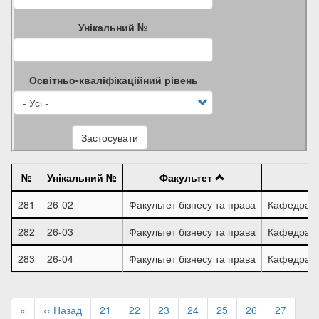
Унікальний №
Освітньо-кваліфікаційний рівень
Застосувати
№
Унікальний №
Факультет
281
26-02
Факультет бізнесу та права
Кафедра об
282
26-03
Факультет бізнесу та права
Кафедра об
283
26-04
Факультет бізнесу та права
Кафедра об
Розбивка
на
Перша
«
Попередня
‹‹ Назад
Page
21
Page
22
Page
23
Page
24
Page
25
Page
26
Page
27